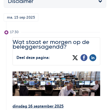
Disclaimer
Support
De wereld van
Strategie & Analyse
ETF's
Documentcenter
ma. 15 sep 2025
Bolero Live
Veelgestelde vragen
Onze analisten
17:30
Lexicon
Beursboeken in de
Wat staat er morgen op de
kijker
beleggersagenda?
Deel deze pagina:
dinsdag 16 september 2025