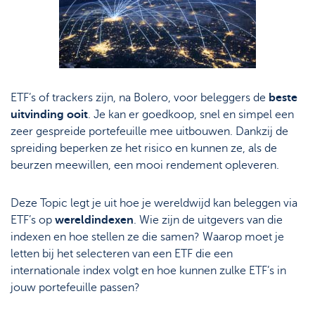
Support
De wereld van
Strategie & Analyse
ETF's
Documentcenter
Bolero Live
Veelgestelde vragen
Onze analisten
Lexicon
ETF’s of trackers zijn, na Bolero, voor beleggers de
beste
Beursboeken in de
uitvinding ooit
. Je kan er goedkoop, snel en simpel een
kijker
zeer gespreide portefeuille mee uitbouwen. Dankzij de
spreiding beperken ze het risico en kunnen ze, als de
beurzen meewillen, een mooi rendement opleveren.
Deze Topic legt je uit hoe je wereldwijd kan beleggen via
ETF’s op
wereldindexen
. Wie zijn de uitgevers van die
indexen en hoe stellen ze die samen? Waarop moet je
letten bij het selecteren van een ETF die een
internationale index volgt en hoe kunnen zulke ETF’s in
jouw portefeuille passen?