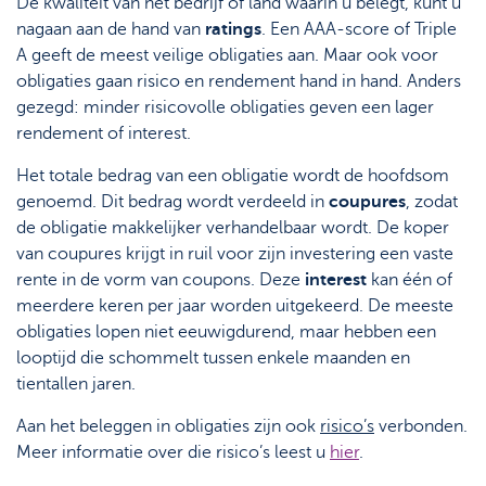
De kwaliteit van het bedrijf of land waarin u belegt, kunt u
nagaan aan de hand van
ratings
. Een AAA-score of Triple
A geeft de meest veilige obligaties aan. Maar ook voor
obligaties gaan risico en rendement hand in hand. Anders
gezegd: minder risicovolle obligaties geven een lager
rendement of interest.
Het totale bedrag van een obligatie wordt de hoofdsom
genoemd. Dit bedrag wordt verdeeld in
coupures
, zodat
de obligatie makkelijker verhandelbaar wordt. De koper
van coupures krijgt in ruil voor zijn investering een vaste
rente in de vorm van coupons. Deze
interest
kan één of
meerdere keren per jaar worden uitgekeerd. De meeste
obligaties lopen niet eeuwigdurend, maar hebben een
looptijd die schommelt tussen enkele maanden en
tientallen jaren.
Aan het beleggen in obligaties zijn ook
risico’s
verbonden.
Meer informatie over die risico’s leest u
hier
.