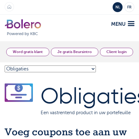
NL
FR
MENU
Powered by KBC
Analyse en Inzicht
Word gratis klant
Je gratis Beursintro
Client login
Platformen
Bolero
Obligatie
Aanbod
Mobile
Markten
Academy
Een vastrentend product in uw portefeuille
Producten
Producten
Tarieven
Voeg coupons toe aan uw
Platformen